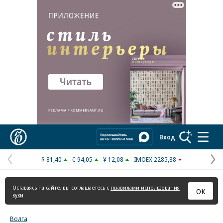
Реклама в «Ъ» www.kommersant.ru/ad
Коммерсантъ
Вход
$ 81,40
€ 94,05
¥ 12,08
IMOEX 2285,88
Предыдущая
С
страница
с
Оставаясь на сайте, вы соглашаетесь с
правилами использования
ОК
куки
Волга