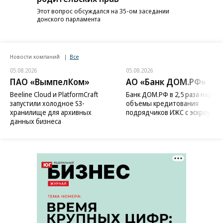
Этот вопрос обсуждался на 35-ом заседании
донского парламента
Новости компаний
Все
05.08.2026
05.08.2026
ПАО «ВымпелКом»
АО «Банк ДОМ.РФ»
Beeline Cloud и PlatformCraft
Банк ДОМ.РФ в 2,5 раза нараст
запустили холодное S3-
объемы кредитования
хранилище для архивных
подрядчиков ИЖС с эскроу
данных бизнеса