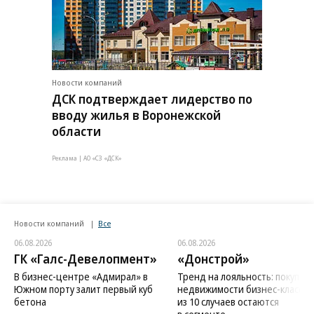
Новости компаний
ДСК подтверждает лидерство по
вводу жилья в Воронежской
области
Реклама | АО «СЗ «ДСК»
Новости компаний
Все
06.08.2026
06.08.2026
ГК «Галс-Девелопмент»
«Донстрой»
В бизнес-центре «Адмирал» в
Тренд на лояльность: покупат
Южном порту залит первый куб
недвижимости бизнес-класса в
бетона
из 10 случаев остаются