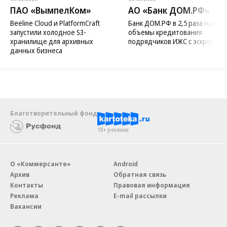
ПАО «ВымпелКом»
АО «Банк ДОМ.РФ»
Beeline Cloud и PlatformCraft
Банк ДОМ.РФ в 2,5 раза нараст
запустили холодное S3-
объемы кредитования
хранилище для архивных
подрядчиков ИЖС с эскроу
данных бизнеса
Благотворительный фонд
18+ реклама
О «Коммерсанте»
Android
Архив
Обратная связь
Контакты
Правовая информация
Реклама
E-mail рассылки
Вакансии