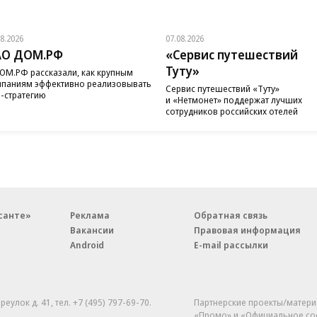
08.2026
07.08.2026
АО ДОМ.РФ
«Сервис путешествий
Туту»
ОМ.РФ рассказали, как крупным
паниям эффективно реализовывать
Сервис путешествий «Туту»
-стратегию
и «Нетмонет» поддержат лучших
сотрудников российских отелей
санте»
Реклама
Обратная связь
Вакансии
Правовая информация
Android
E-mail рассылки
реулок д. 41,
тел. +7 (495) 797-69-70.
Партнерские проекты/матери
«Промо» и «Официальное со