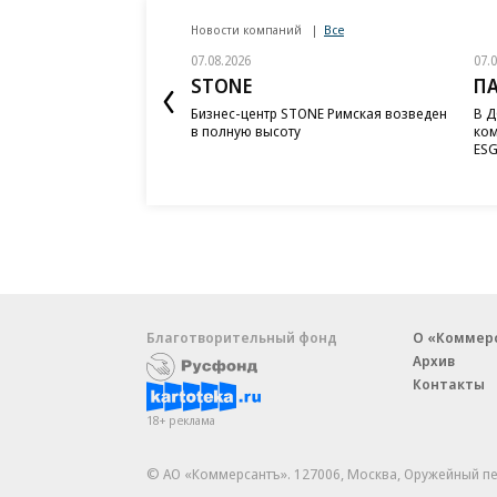
Новости компаний
Все
07.08.2026
07.
STONE
П
Бизнес-центр STONE Римская возведен
В Д
в полную высоту
ком
ESG
Благотворительный фонд
О «Коммер
Архив
Контакты
18+ реклама
© АО «Коммерсантъ». 127006, Москва, Оружейный пе