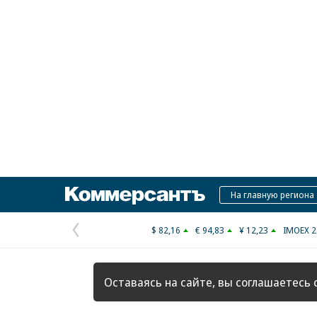
Коммерсантъ
На главную региона
$ 82,16
€ 94,83
¥ 12,23
IMOEX 2
Предыдущая
страница
Оставаясь на сайте, вы соглашаетесь 