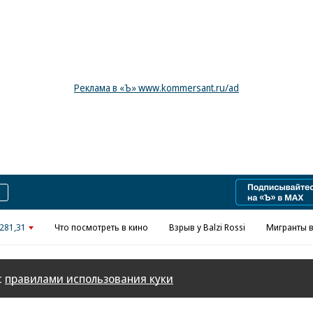
Реклама в «Ъ» www.kommersant.ru/ad
281,31
Что посмотреть в кино
Взрыв у Balzi Rossi
Мигранты в
с
правилами использования куки