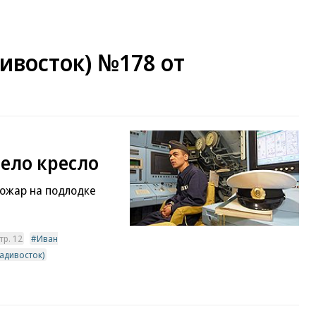
ивосток) №178 от
рело кресло
пожар на подлодке
тр. 12
Иван
адивосток)