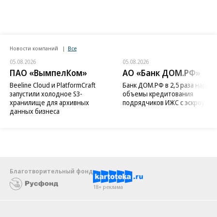
Новости компаний
Все
05.08.2026
05.08.2026
ПАО «ВымпелКом»
АО «Банк ДОМ.РФ»
Beeline Cloud и PlatformCraft
Банк ДОМ.РФ в 2,5 раза нараст
запустили холодное S3-
объемы кредитования
хранилище для архивных
подрядчиков ИЖС с эскроу
данных бизнеса
Благотворительный фонд
18+ реклама