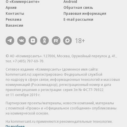
О «Коммерсанте»
Android
Архив
Обратная связь
Контакты
Правовая информация
Реклама
E-mail рассылки
Вакансии
18+
© АО «Коммерсантъ». 127006, Москва, Оружейный переулок д. 41,
тел. +7 (495) 797-69-70.
Сетевое издание «Коммерсантъ» (доменное имя сайта:
kommersant.ru) зарегистрировано Федеральной службой
по надзору в сфере связи, информационных технологий и массовых
коммуникаций (Роскомнадзор), регистрационный номер и дата
принятия решения о регистрации: серия
Эл № ФС77-76922
от 11 октября 2019 г.
Партнерские проекты/материалы, новости компаний, материалы
с пометкой «Промо» и «Официальное сообщение» опубликованы
на коммерческой основе.
На kommersant.ru применяются рекомендательные технологии.
Подробнее