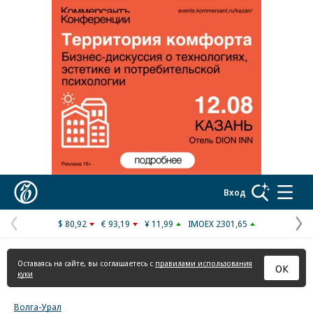
Реклама в «Ъ» www.kommersant.ru/ad
Коммерсантъ
Вход
$ 80,92
€ 93,19
¥ 11,99
IMOEX 2301,65
Предыдущая
С
страница
с
Оставаясь на сайте, вы соглашаетесь с
правилами использования
ОК
куки
Волга-Урал