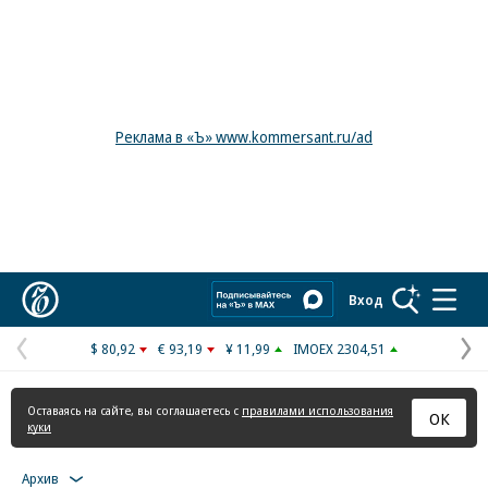
Реклама в «Ъ» www.kommersant.ru/ad
Коммерсантъ
Вход
$ 80,92
€ 93,19
¥ 11,99
IMOEX 2304,51
Предыдущая
С
страница
с
Оставаясь на сайте, вы соглашаетесь с
правилами использования
ОК
куки
Архив