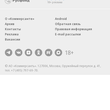
18+ реклама
О «Коммерсанте»
Android
Архив
Обратная связь
Контакты
Правовая информация
Реклама
E-mail рассылки
Вакансии
18+
© АО «Коммерсантъ». 127006, Москва, Оружейный переулок д. 41,
тел. +7 (495) 797-69-70.
Сетевое издание «Коммерсантъ» (доменное имя сайта:
kommersant.ru) зарегистрировано Федеральной службой
по надзору в сфере связи, информационных технологий и массовых
коммуникаций (Роскомнадзор), регистрационный номер и дата
принятия решения о регистрации: серия
Эл № ФС77-76922
от 11 октября 2019 г.
Партнерские проекты/материалы, новости компаний, материалы