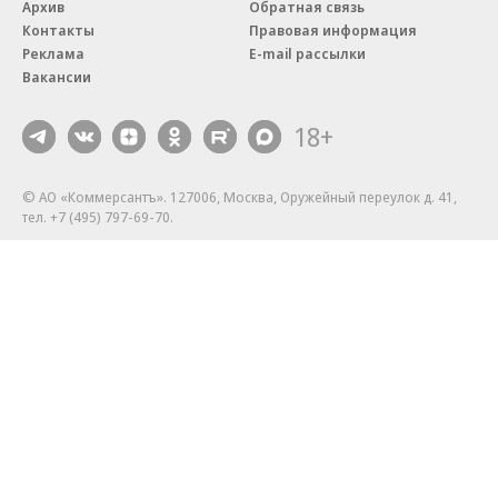
Архив
Обратная связь
Контакты
Правовая информация
Реклама
E-mail рассылки
Вакансии
18+
© АО «Коммерсантъ». 127006, Москва, Оружейный переулок д. 41,
тел. +7 (495) 797-69-70.
Сетевое издание «Коммерсантъ» (доменное имя сайта:
kommersant.ru) зарегистрировано Федеральной службой
по надзору в сфере связи, информационных технологий и массовых
коммуникаций (Роскомнадзор), регистрационный номер и дата
принятия решения о регистрации: серия
Эл № ФС77-76922
от 11 октября 2019 г.
Партнерские проекты/материалы, новости компаний, материалы
с пометкой «Промо» и «Официальное сообщение» опубликованы
на коммерческой основе.
На kommersant.ru применяются рекомендательные технологии.
Подробнее