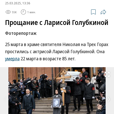
25.03.2025, 13:36
55K
1 мин.
Прощание с Ларисой Голубкиной
Фоторепортаж
25 марта в храме святителя Николая на Трех Горах
простились с актрисой Ларисой Голубкиной. Она
умерла
22 марта в возрасте 85 лет.
Развернуть на