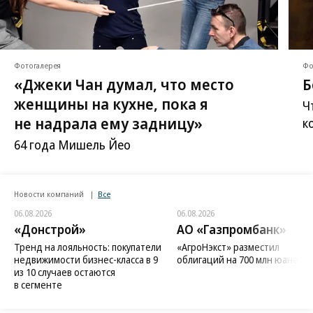
Фотогалерея
Фо
«Джеки Чан думал, что место
Б
женщины на кухне, пока я
Ч
не надрала ему задницу»
к
64 года Мишель Йео
Новости компаний
Все
06.08.2026
06.08.2026
«Донстрой»
АО «Газпромбанк»
Тренд на лояльность: покупатели
«АгроНэкст» разместил
недвижимости бизнес-класса в 9
облигаций на 700 млн юаней
из 10 случаев остаются
в сегменте