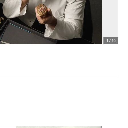
1
/
10