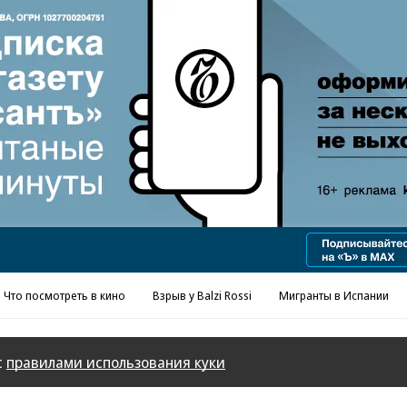
Реклама в «Ъ» www.kommersant.ru/ad
Что посмотреть в кино
Взрыв у Balzi Rossi
Мигранты в Испании
с
правилами использования куки