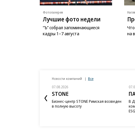
Фотогалерея
Нагл
Лучшие фото недели
Пр
“Ъ” собрал запоминающиеся
Что
кадры 1–7 августа
на 
Новости компаний
Все
07.08.2026
07.
STONE
П
Бизнес-центр STONE Римская возведен
В Д
в полную высоту
ком
ESG