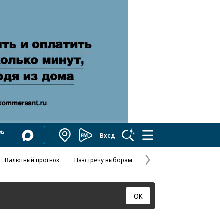
Вход
Коммерсантъ
FM
Валютный прогноз
Навстречу выборам
Скандал в FIFA
Названия опе
Колесников
Следующая
страница
ОК