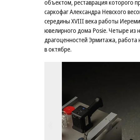
объектом, реставрация которого пр
саркофаг Александра Невского вес
середины XVIII века работы Иерем
ювелирного дома Posie. Четыре из 
драгоценностей Эрмитажа, работа 
в октябре.