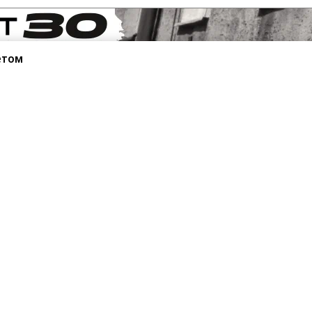
етом
санте»
Реклама
Обратная связь
Вакансии
Правовая информация
Android
E-mail рассылки