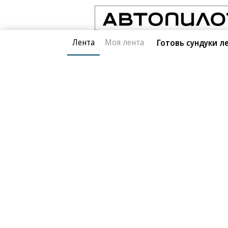
Лента
Моя лента
Готовь сундуки л
Благотворительный фонд
О «Коммер
Архив
Контакты
18+ реклама