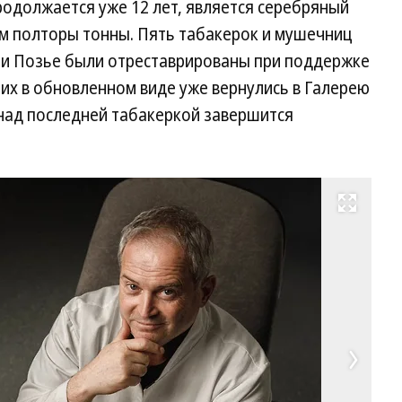
одолжается уже 12 лет, является серебряный
ом полторы тонны. Пять табакерок и мушечниц
ии Позье были отреставрированы при поддержке
них в обновленном виде уже вернулись в Галерею
над последней табакеркой завершится
Развернуть на весь экран