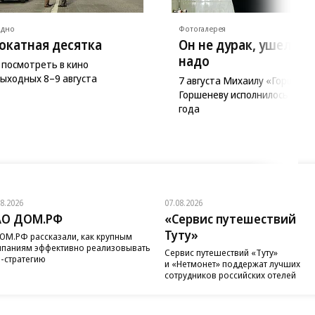
ядно
Фотогалерея
окатная десятка
Он не дурак, ушел ка
надо
 посмотреть в кино
выходных 8–9 августа
7 августа Михаилу «Горшку»
Горшеневу исполнилось бы 5
года
08.2026
07.08.2026
АО ДОМ.РФ
«Сервис путешествий
Туту»
ОМ.РФ рассказали, как крупным
паниям эффективно реализовывать
Сервис путешествий «Туту»
-стратегию
и «Нетмонет» поддержат лучших
сотрудников российских отелей