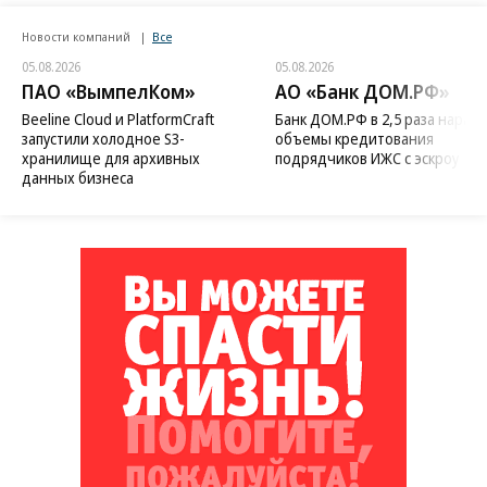
Новости компаний
Все
05.08.2026
05.08.2026
ПАО «ВымпелКом»
АО «Банк ДОМ.РФ»
Beeline Cloud и PlatformCraft
Банк ДОМ.РФ в 2,5 раза нараст
запустили холодное S3-
объемы кредитования
хранилище для архивных
подрядчиков ИЖС с эскроу
данных бизнеса