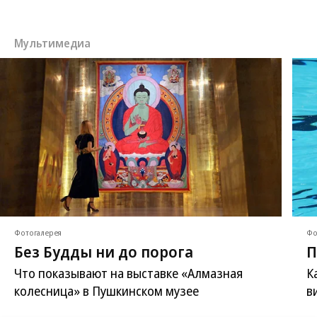
Мультимедиа
Фотогалерея
Фо
Без Будды ни до порога
П
Что показывают на выставке «Алмазная
К
колесница» в Пушкинском музее
в