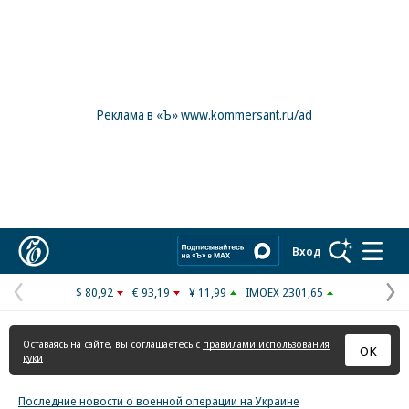
Реклама в «Ъ» www.kommersant.ru/ad
Коммерсантъ
Вход
$ 80,92
€ 93,19
¥ 11,99
IMOEX 2301,65
Предыдущая
С
страница
с
Оставаясь на сайте, вы соглашаетесь с
правилами использования
ОК
куки
Последние новости о военной операции на Украине