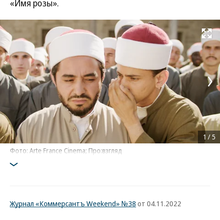
«Имя розы».
Развернуть на
1
/
5
Фото: Arte France Cinema; Про:взгляд
Журнал «Коммерсантъ Weekend» №38
от 04.11.2022