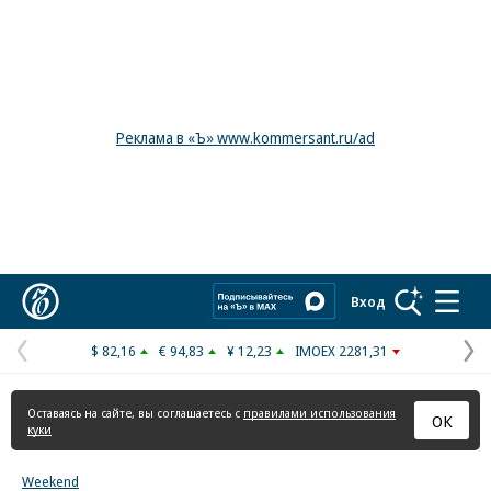
Реклама в «Ъ» www.kommersant.ru/ad
Коммерсантъ
Вход
$ 82,16
€ 94,83
¥ 12,23
IMOEX 2281,31
Предыдущая
С
страница
с
Оставаясь на сайте, вы соглашаетесь с
правилами использования
ОК
куки
Weekend