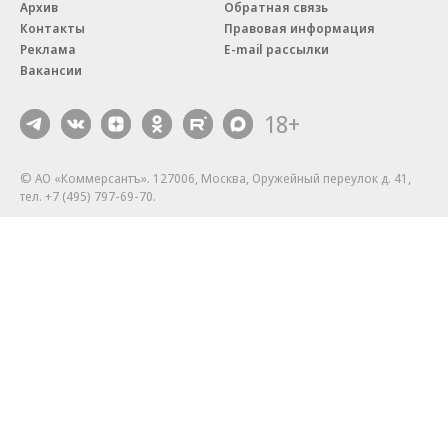
Архив
Обратная связь
Контакты
Правовая информация
Реклама
E-mail рассылки
Вакансии
18+
© АО «Коммерсантъ». 127006, Москва, Оружейный переулок д. 41,
тел. +7 (495) 797-69-70.
Сетевое издание «Коммерсантъ» (доменное имя сайта:
kommersant.ru) зарегистрировано Федеральной службой
по надзору в сфере связи, информационных технологий и массовых
коммуникаций (Роскомнадзор), регистрационный номер и дата
принятия решения о регистрации: серия
Эл № ФС77-76922
от 11 октября 2019 г.
Партнерские проекты/материалы, новости компаний, материалы
с пометкой «Промо» и «Официальное сообщение» опубликованы
на коммерческой основе.
На kommersant.ru применяются рекомендательные технологии.
Подробнее