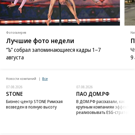
Фотогалерея
На
Лучшие фото недели
П
“Ъ” собрал запоминающиеся кадры 1–7
Ч
августа
9
Новости компаний
Все
07.08.2026
07.08.2026
STONE
ПАО ДОМ.РФ
Бизнес-центр STONE Римская
В ДОМ.РФ рассказали, как
возведен в полную высоту
крупным компаниям эффектив
реализовывать ESG-стратегию