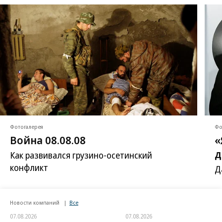
Фотогалерея
Фо
Война 08.08.08
«
д
Как развивался грузино-осетинский
конфликт
Д
Новости компаний
Все
07.08.2026
07.08.2026