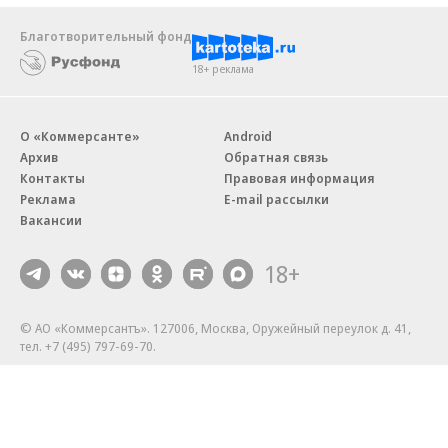
Благотворительный фонд
18+ реклама
О «Коммерсанте»
Android
Архив
Обратная связь
Контакты
Правовая информация
Реклама
E-mail рассылки
Вакансии
18+
© АО «Коммерсантъ». 127006, Москва, Оружейный переулок д. 41,
тел. +7 (495) 797-69-70.
Сетевое издание «Коммерсантъ» (доменное имя сайта:
kommersant.ru) зарегистрировано Федеральной службой
по надзору в сфере связи, информационных технологий и массовых
коммуникаций (Роскомнадзор), регистрационный номер и дата
принятия решения о регистрации: серия
Эл № ФС77-76922