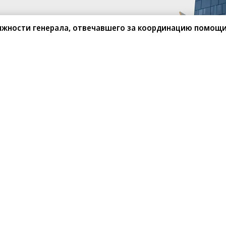
олжности генерала, отвечавшего за координацию помощи
санте»
Реклама
Обратная связь
Вакансии
Правовая информация
Android
E-mail рассылки
реулок д. 41,
тел. +7 (495) 797-69-70.
Партнерские проекты/матери
«Промо» и «Официальное со
а: kommersant.ru) зарегистрировано
нформационных технологий
На kommersant.ru применяют
ционный номер и дата принятия