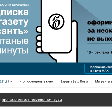
Реклама в «Ъ» www.kommersant.ru/ad
281,31
Что посмотреть в кино
Взрыв у Balzi Rossi
Мигранты в
с
правилами использования куки