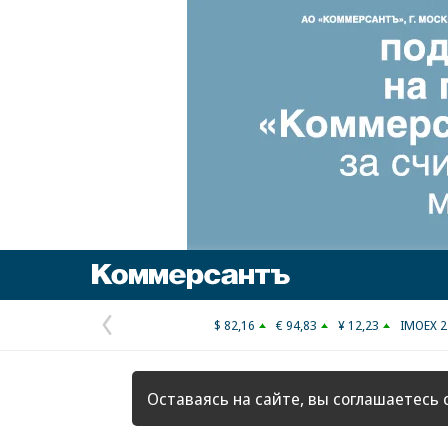
Коммерсантъ
$ 82,16
€ 94,83
¥ 12,23
IMOEX 2
Предыдущая
страница
Оставаясь на сайте, вы соглашаетесь 