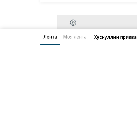
Лента
Моя лента
Хуснуллин призв
Благотворительный фонд
О «Коммер
Архив
Контакты