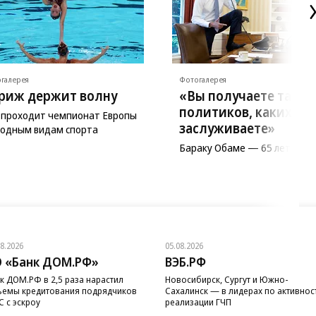
галерея
Фотогалерея
риж держит волну
«Вы получаете таких
политиков, каких са
 проходит чемпионат Европы
заслуживаете»
водным видам спорта
Бараку Обаме — 65 лет
08.2026
05.08.2026
 «Банк ДОМ.РФ»
ВЭБ.РФ
к ДОМ.РФ в 2,5 раза нарастил
Новосибирск, Сургут и Южно-
емы кредитования подрядчиков
Сахалинск — в лидерах по активнос
 с эскроу
реализации ГЧП