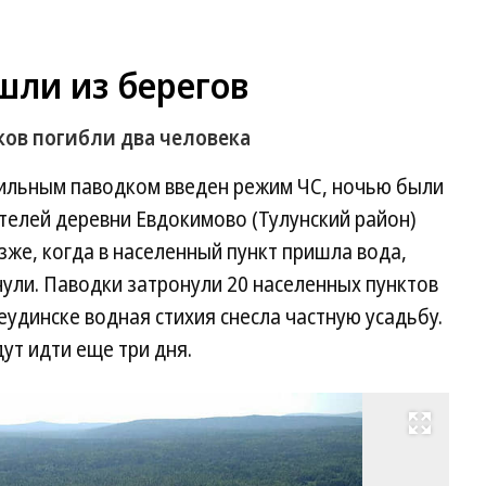
шли из берегов
ков погибли два человека
с сильным паводком введен режим ЧС, ночью были
телей деревни Евдокимово (Тулунский район)
зже, когда в населенный пункт пришла вода,
нули. Паводки затронули 20 населенных пунктов
еудинске водная стихия снесла частную усадьбу.
ут идти еще три дня.
Развернуть на весь экран