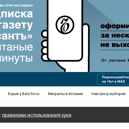
Реклама в «Ъ» www.kommersant.ru/ad
Взрыв у Balzi Rossi
Мигранты в Испании
Навстречу выборам
с
правилами использования куки