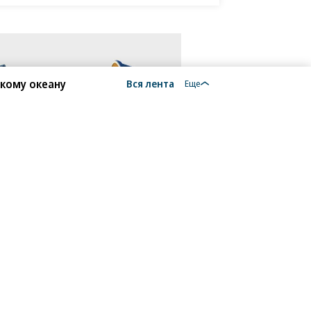
кому океану
Вся лента
Еще
18+