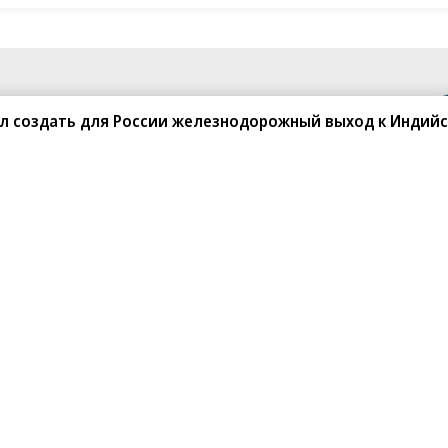
ал создать для России железнодорожный выход к Индийс
санте»
Реклама
Обратная связь
Вакансии
Правовая информация
Android
E-mail рассылки