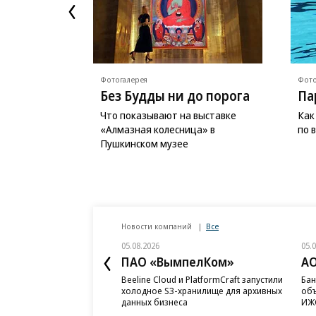
Фотогалерея
Фото
Без Будды ни до порога
Па
Что показывают на выставке
Как
«Алмазная колесница» в
по 
Пушкинском музее
Новости компаний
Все
05.08.2026
05.
ПАО «ВымпелКом»
АО
Beeline Cloud и PlatformCraft запустили
Бан
холодное S3-хранилище для архивных
объ
данных бизнеса
ИЖС