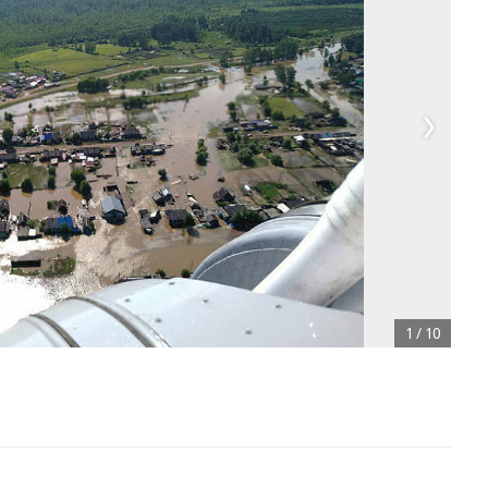
1
/
10