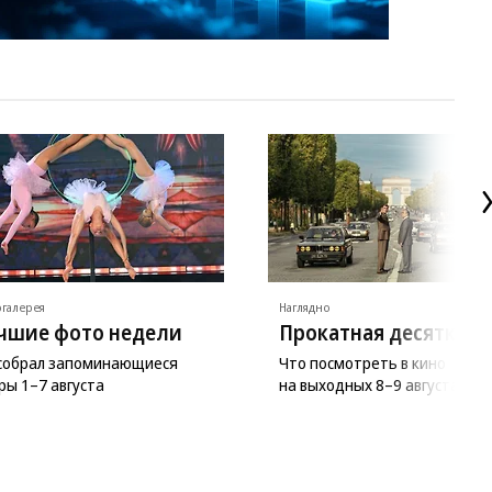
галерея
Наглядно
чшие фото недели
Прокатная десятка
 собрал запоминающиеся
Что посмотреть в кино
ры 1–7 августа
на выходных 8–9 августа