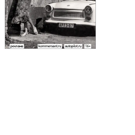
Фото: Коммерсантъ / Эмин Джафаров
/
купить фото