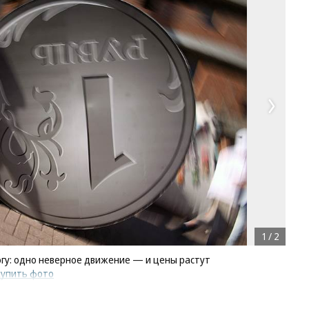
1
/
2
гу: одно неверное движение — и цены растут
купить фото