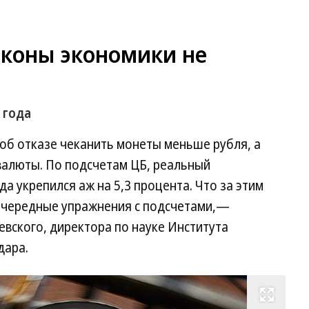
аконы экономики не
 года
об отказе чеканить монеты меньше рубля, а
валюты. По подсчетам ЦБ, реальный
да укрепился аж на 5,3 процента. Что за этим
очередные упражнения с подсчетами,—
вского, директора по науке Института
дара.
Развернуть на весь экран