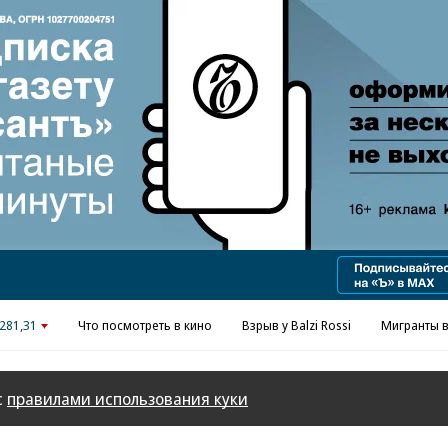
Реклама в «Ъ» www.kommersant.ru/ad
281,31
Что посмотреть в кино
Взрыв у Balzi Rossi
Мигранты в
с
правилами использования куки