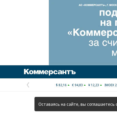
Коммерсантъ
$ 82,16
€ 94,83
¥ 12,23
IMOEX 2
Предыдущая
страница
Оставаясь на сайте, вы соглашаетесь 