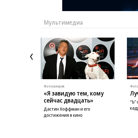
Мультимедиа
Фотогалерея
Фото
«Я завидую тем, кому
Лу
сейчас двадцать»
“Ъ”
кад
Дастин Хоффман и его
достижения в кино