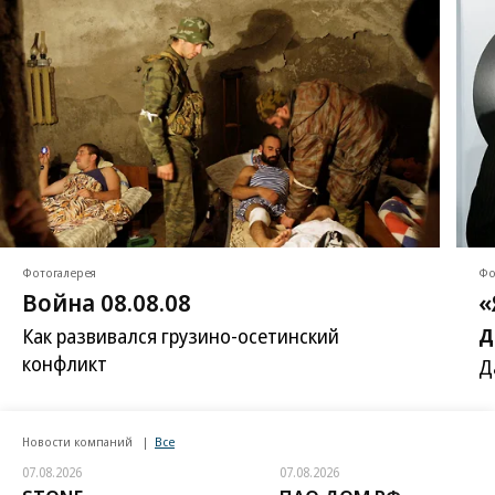
Фотогалерея
Фо
Война 08.08.08
«
д
Как развивался грузино-осетинский
конфликт
Д
Новости компаний
Все
07.08.2026
07.08.2026