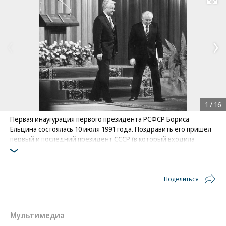
Развернуть на
1
/
16
Первая инаугурация первого президента РСФСР Бориса
Ельцина состоялась 10 июля 1991 года. Поздравить его пришел
первый и последний президент СССР (в который входила
РСФСР) Михаил Горбачев
Фото: Коммерсантъ / Павел Кассин
Поделиться
Мультимедиа