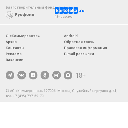
Благотворительный фонд
18+ реклама
О «Коммерсанте»
Android
Архив
Обратная связь
Контакты
Правовая информация
Реклама
E-mail рассылки
Вакансии
18+
© АО «Коммерсантъ». 127006, Москва, Оружейный переулок д. 41,
тел. +7 (495) 797-69-70.
Сетевое издание «Коммерсантъ» (доменное имя сайта:
kommersant.ru) зарегистрировано Федеральной службой
по надзору в сфере связи, информационных технологий и массовых
коммуникаций (Роскомнадзор), регистрационный номер и дата
принятия решения о регистрации: серия
Эл № ФС77-76922