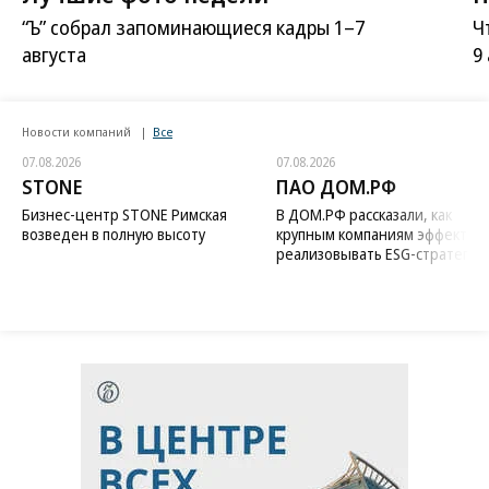
“Ъ” собрал запоминающиеся кадры 1–7
Ч
августа
9
Новости компаний
Все
07.08.2026
07.08.2026
STONE
ПАО ДОМ.РФ
Бизнес-центр STONE Римская
В ДОМ.РФ рассказали, как
возведен в полную высоту
крупным компаниям эффектив
реализовывать ESG-стратегию