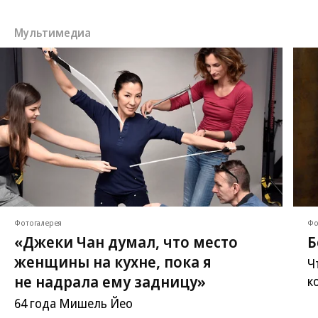
Мультимедиа
Фотогалерея
Фо
«Джеки Чан думал, что место
Б
женщины на кухне, пока я
Ч
не надрала ему задницу»
к
64 года Мишель Йео