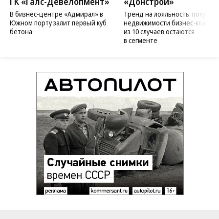
ГК «Галс-Девелопмент»
«Донстрой»
В бизнес-центре «Адмирал» в
Тренд на лояльность: покупат
Южном порту залит первый куб
недвижимости бизнес-класса в
бетона
из 10 случаев остаются
в сегменте