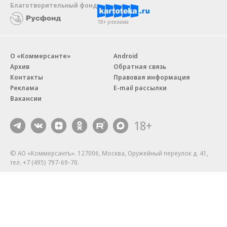
Благотворительный фонд
18+ реклама
О «Коммерсанте»
Android
Архив
Обратная связь
Контакты
Правовая информация
Реклама
E-mail рассылки
Вакансии
18+
© АО «Коммерсантъ». 127006, Москва, Оружейный переулок д. 41,
тел. +7 (495) 797-69-70.
Сетевое издание «Коммерсантъ» (доменное имя сайта:
kommersant.ru) зарегистрировано Федеральной службой
по надзору в сфере связи, информационных технологий и массовых
коммуникаций (Роскомнадзор), регистрационный номер и дата
принятия решения о регистрации: серия
Эл № ФС77-76922
от 11 октября 2019 г.