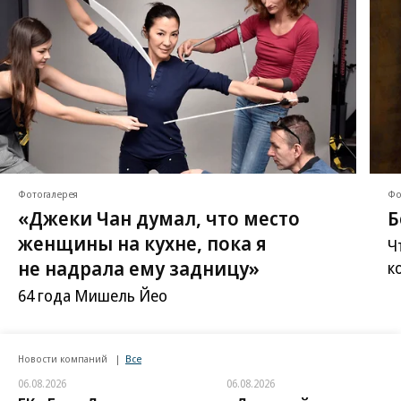
Фотогалерея
Фо
«Джеки Чан думал, что место
Б
женщины на кухне, пока я
Ч
не надрала ему задницу»
к
64 года Мишель Йео
Новости компаний
Все
06.08.2026
06.08.2026