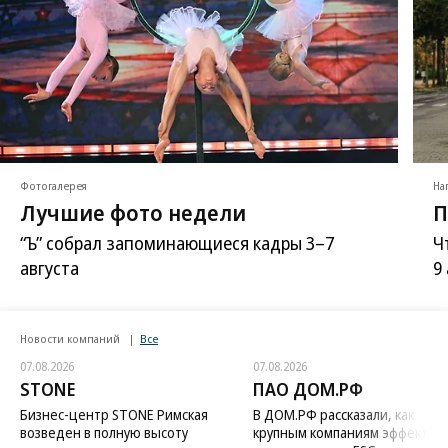
Фотогалерея
На
Лучшие фото недели
П
“Ъ” собрал запоминающиеся кадры 3–7
Ч
августа
9
Новости компаний
Все
07.08.2026
07.08.2026
STONE
ПАО ДОМ.РФ
Бизнес-центр STONE Римская
В ДОМ.РФ рассказали, как
возведен в полную высоту
крупным компаниям эффектив