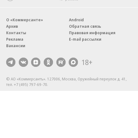
О «Коммерсанте»
Android
Архив
Обратная связь
Контакты
Правовая информация
Реклама
E-mail рассылки
Вакансии
18+
© АО «Коммерсантъ». 127006, Москва, Оружейный переулок д. 41,
тел. +7 (495) 797-69-70.
Сетевое издание «Коммерсантъ» (доменное имя сайта:
kommersant.ru) зарегистрировано Федеральной службой
по надзору в сфере связи, информационных технологий и массовых
коммуникаций (Роскомнадзор), регистрационный номер и дата
принятия решения о регистрации: серия
Эл № ФС77-76922
от 11 октября 2019 г.
Партнерские проекты/материалы, новости компаний, материалы
с пометкой «Промо» и «Официальное сообщение» опубликованы