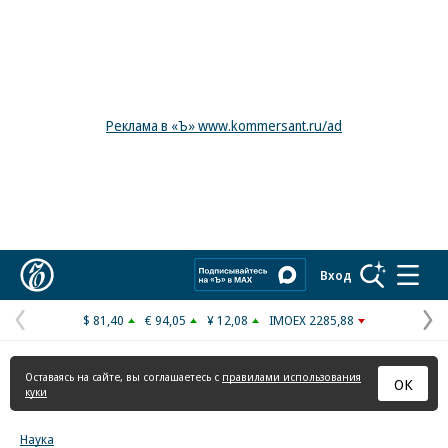
Реклама в «Ъ» www.kommersant.ru/ad
Коммерсантъ
Вход
$ 81,40
€ 94,05
¥ 12,08
IMOEX 2285,88
Предыдущая
С
страница
с
Оставаясь на сайте, вы соглашаетесь с
правилами использования
ОК
куки
Наука