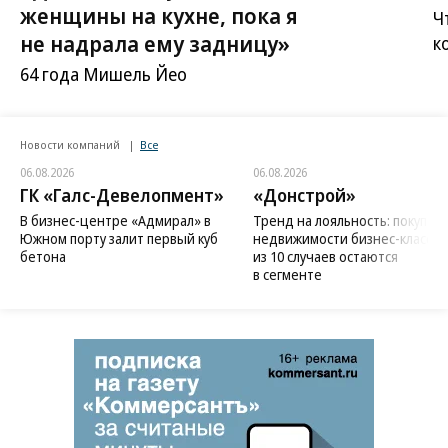
женщины на кухне, пока я
Ч
не надрала ему задницу»
к
64 года Мишель Йео
Новости компаний
Все
06.08.2026
06.08.2026
ГК «Галс-Девелопмент»
«Донстрой»
В бизнес-центре «Адмирал» в
Тренд на лояльность: покупат
Южном порту залит первый куб
недвижимости бизнес-класса в
бетона
из 10 случаев остаются
в сегменте