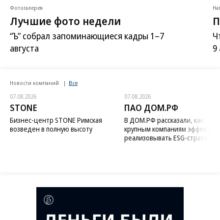
Фотогалерея
На
Лучшие фото недели
П
“Ъ” собрал запоминающиеся кадры 1–7
Ч
августа
9
Новости компаний
Все
07.08.2026
07.08.2026
STONE
ПАО ДОМ.РФ
Бизнес-центр STONE Римская
В ДОМ.РФ рассказали, как
возведен в полную высоту
крупным компаниям эффектив
реализовывать ESG-стратегию