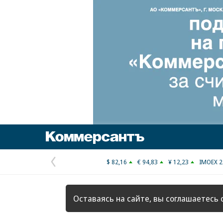
Коммерсантъ
$ 82,16
€ 94,83
¥ 12,23
IMOEX 2
Предыдущая
страница
Оставаясь на сайте, вы соглашаетесь 