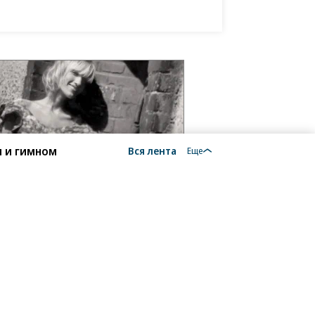
фонд «Линия Жизни»
м и гимном
Вся лента
Еще
18+