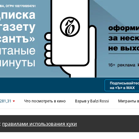
Реклама в «Ъ» www.kommersant.ru/ad
281,31
Что посмотреть в кино
Взрыв у Balzi Rossi
Мигранты в
с
правилами использования куки