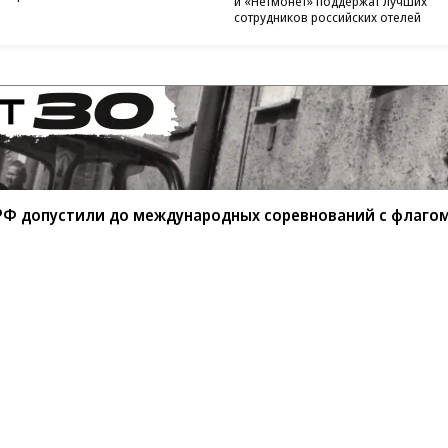
и «Нетмонет» поддержат лучших
сотрудников российских отелей
РФ допустили до международных соревнований с флаго
санте»
Реклама
Обратная связь
Вакансии
Правовая информация