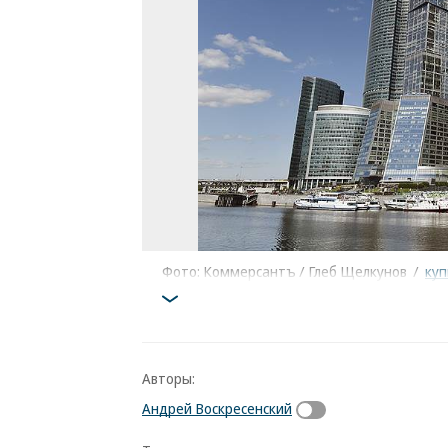
Фото: Коммерсантъ / Глеб Щелкунов
/
куп
Авторы:
Андрей Воскресенский