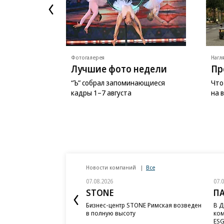
Фотогалерея
Нагл
Лучшие фото недели
Пр
“Ъ” собрал запоминающиеся
Что
кадры 1–7 августа
на 
Новости компаний
Все
07.08.2026
07.
STONE
П
Бизнес-центр STONE Римская возведен
В Д
в полную высоту
ком
ESG