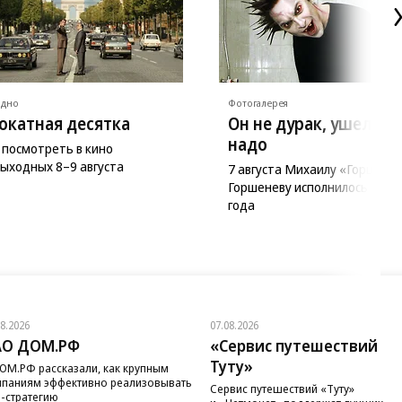
ядно
Фотогалерея
окатная десятка
Он не дурак, ушел ка
надо
 посмотреть в кино
выходных 8–9 августа
7 августа Михаилу «Горшку»
Горшеневу исполнилось бы 5
года
08.2026
07.08.2026
АО ДОМ.РФ
«Сервис путешествий
Туту»
ОМ.РФ рассказали, как крупным
паниям эффективно реализовывать
Сервис путешествий «Туту»
-стратегию