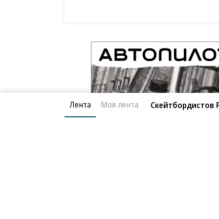
Лента
Моя лента
Скейтбордистов 
Благотворительный фонд
О «Коммер
Архив