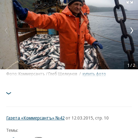
Развернуть на
1
/
2
Фото: Коммерсантъ / Глеб Щелкунов
/
купить фото
Газета «Коммерсантъ» №42
от 12.03.2015, стр. 10
Темы: