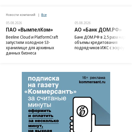
Новости компаний
Все
05.08.2026
05.08.2026
ПАО «ВымпелКом»
АО «Банк ДОМ.РФ»
Beeline Cloud и PlatformCraft
Банк ДОМ.РФ в 2,5 раза нараст
запустили холодное S3-
объемы кредитования
хранилище для архивных
подрядчиков ИЖС с эскроу
данных бизнеса