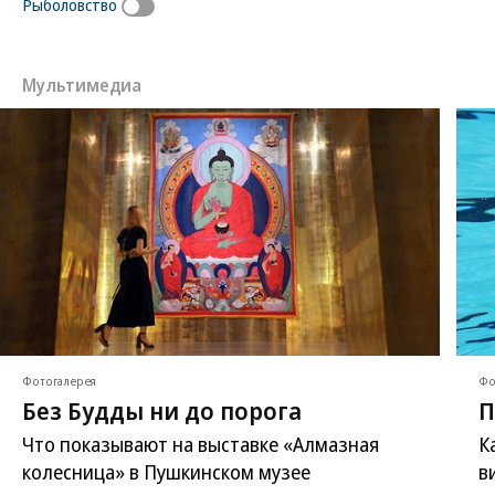
Рыболовство
Мультимедиа
Фотогалерея
Фо
Без Будды ни до порога
П
Что показывают на выставке «Алмазная
К
колесница» в Пушкинском музее
в