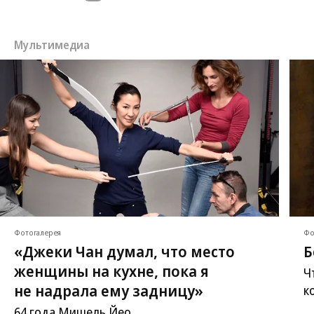
Мультимедиа
Фотогалерея
Фо
«Джеки Чан думал, что место
Б
женщины на кухне, пока я
Ч
не надрала ему задницу»
к
64 года Мишель Йео