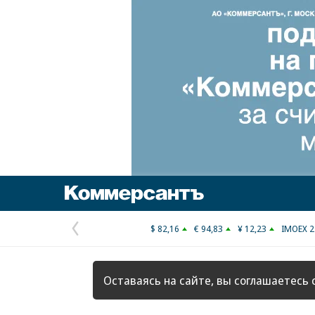
Коммерсантъ
$ 82,16
€ 94,83
¥ 12,23
IMOEX 2
Предыдущая
страница
Оставаясь на сайте, вы соглашаетесь 