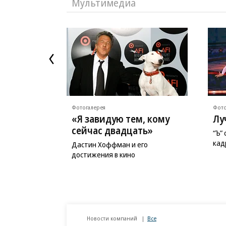
Мультимедиа
Фотогалерея
Фото
«Я завидую тем, кому
Лу
сейчас двадцать»
“Ъ”
кад
Дастин Хоффман и его
достижения в кино
Новости компаний
Все