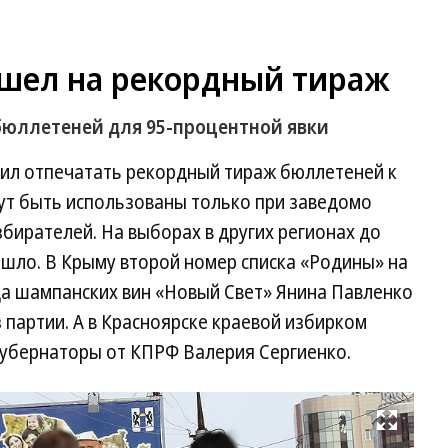
ошел на рекордный тираж
бюллетеней для 95-процентной явки
ил отпечатать рекордный тираж бюллетеней к
ут быть использованы только при заведомо
бирателей. На выборах в других регионах до
шло. В Крыму второй номер списка «Родины» на
да шампанских вин «Новый Свет» Янина Павленко
з партии. А в Красноярске краевой избирком
губернаторы от КПРФ Валерия Сергиенко.
Развернуть на весь экран