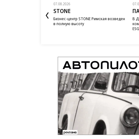
07.08.2026
07.
STONE
П
Бизнес-центр STONE Римская возведен
В Д
в полную высоту
ком
ESG