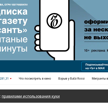
Реклама в «Ъ» www.kommersant.ru/ad
281,31
Что посмотреть в кино
Взрыв у Balzi Rossi
Мигранты в
с
правилами использования куки