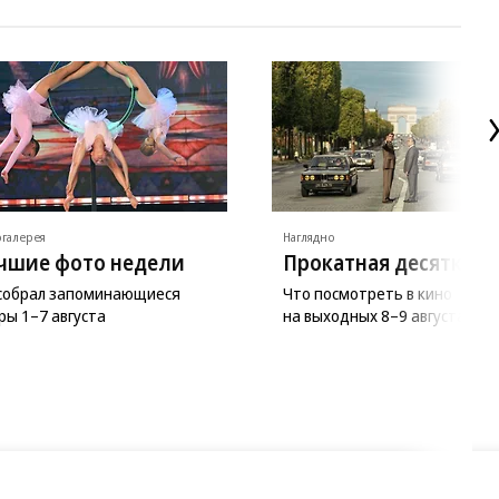
галерея
Наглядно
чшие фото недели
Прокатная десятка
 собрал запоминающиеся
Что посмотреть в кино
ры 1–7 августа
на выходных 8–9 августа