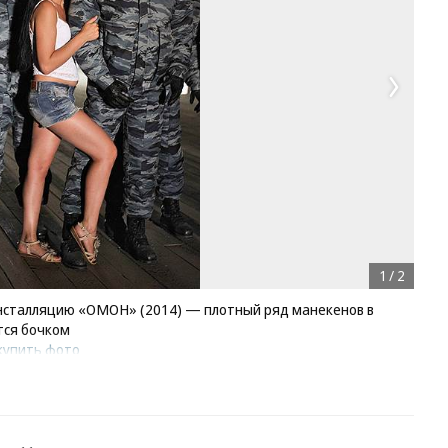
1
/
2
инсталляцию «ОМОН» (2014) — плотный ряд манекенов в
тся бочком
купить фото