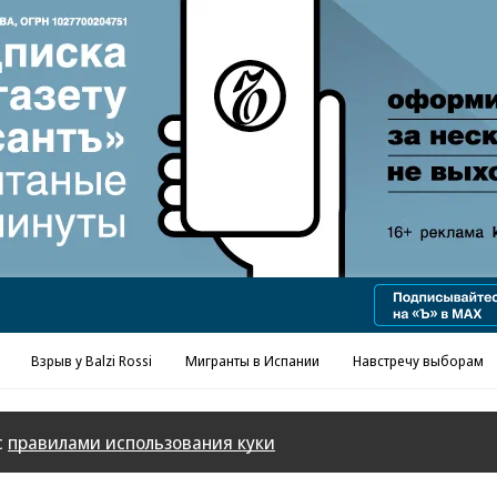
Реклама в «Ъ» www.kommersant.ru/ad
Взрыв у Balzi Rossi
Мигранты в Испании
Навстречу выборам
с
правилами использования куки