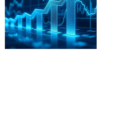
Фото: Коммерсантъ / Анатолий Жданов
/
купить фото