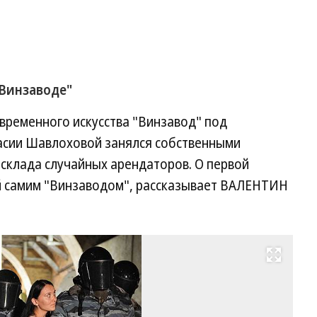
"Винзаводе"
временного искусства "Винзавод" под
асии Шавлоховой занялся собственными
склада случайных арендаторов. О первой
ой самим "Винзаводом", рассказывает ВАЛЕНТИН
Развернуть на весь экран