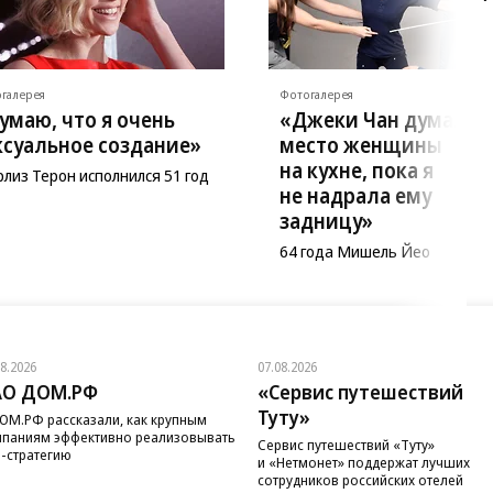
галерея
Фотогалерея
умаю, что я очень
«Джеки Чан думал, ч
ксуальное создание»
место женщины
на кухне, пока я
лиз Терон исполнился 51 год
не надрала ему
задницу»
64 года Мишель Йео
08.2026
07.08.2026
АО ДОМ.РФ
«Сервис путешествий
Туту»
ОМ.РФ рассказали, как крупным
паниям эффективно реализовывать
Сервис путешествий «Туту»
-стратегию
и «Нетмонет» поддержат лучших
сотрудников российских отелей