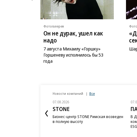
Фотогалерея
Фото
Он не дурак, ушел как
«Д
надо
се
7 августа Михаилу «Горшку»
Шар
Горшеневу исполнилось бы 53
года
Новости компаний
Все
07.08.2026
07.
STONE
П
Бизнес-центр STONE Римская возведен
В Д
в полную высоту
ком
ESG