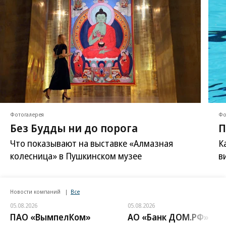
Фотогалерея
Фо
Без Будды ни до порога
П
Что показывают на выставке «Алмазная
К
колесница» в Пушкинском музее
в
Новости компаний
Все
05.08.2026
05.08.2026
ПАО «ВымпелКом»
АО «Банк ДОМ.РФ»