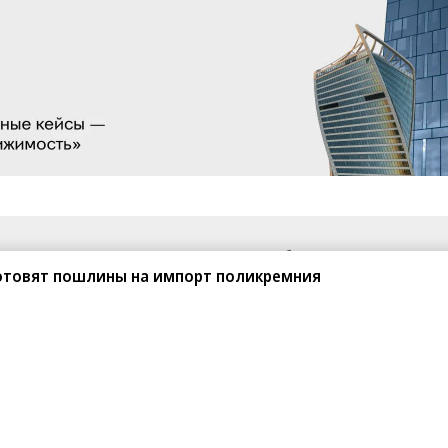
санте»
Реклама
Обратная связь
готовят пошлины на импорт поликремния
Вакансии
Правовая информация
Android
E-mail рассылки
реулок д. 41,
тел. +7 (495) 797-69-70.
Партнерские проекты/матери
«Промо» и «Официальное со
а: kommersant.ru) зарегистрировано
нформационных технологий
На kommersant.ru применяют
ционный номер и дата принятия