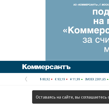
Коммерсантъ
$ 80,92
€ 93,19
¥ 11,99
IMOEX 2301,65
Предыдущая
страница
Оставаясь на сайте, вы соглашаетесь 