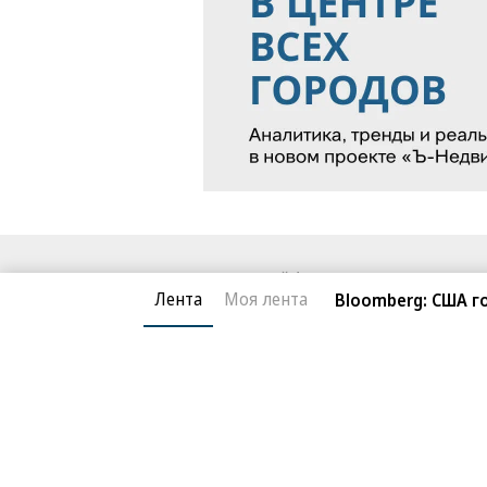
Благотворительный фонд
О «Коммер
Лента
Моя лента
Bloomberg: США 
Архив
Контакты
18+ реклама
© АО «Коммерсантъ». 127006, Москва, Оружейный пе
Сетевое издание «Коммерсантъ» (доменное имя сайт
Федеральной службой по надзору в сфере связи, и
и массовых коммуникаций (Роскомнадзор), регистра