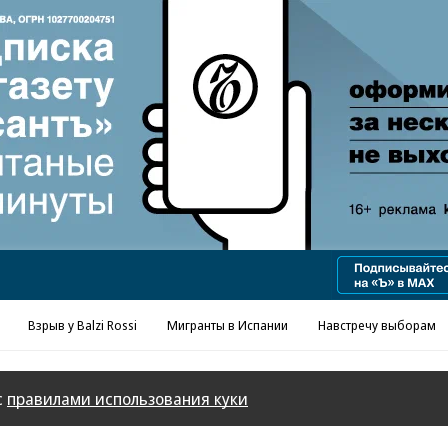
Реклама в «Ъ» www.kommersant.ru/ad
Взрыв у Balzi Rossi
Мигранты в Испании
Навстречу выборам
с
правилами использования куки