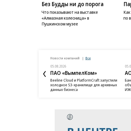
Без Будды ни до порога
Па
Что показывают на выставке
Как
«Алмазная колесница» в
по 
Пушкинском музее
Новости компаний
Все
05.08.2026
05.
ПАО «ВымпелКом»
АО
Beeline Cloud и PlatformCraft запустили
Бан
холодное S3-хранилище для архивных
объ
данных бизнеса
ИЖС