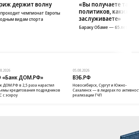
риж держит волну
«Вы получаете таких
политиков, каких са
 проходит чемпионат Европы
заслуживаете»
водным видам спорта
Бараку Обаме — 65 лет
08.2026
05.08.2026
 «Банк ДОМ.РФ»
ВЭБ.РФ
к ДОМ.РФ в 2,5 раза нарастил
Новосибирск, Сургут и Южно-
емы кредитования подрядчиков
Сахалинск — в лидерах по активнос
 с эскроу
реализации ГЧП