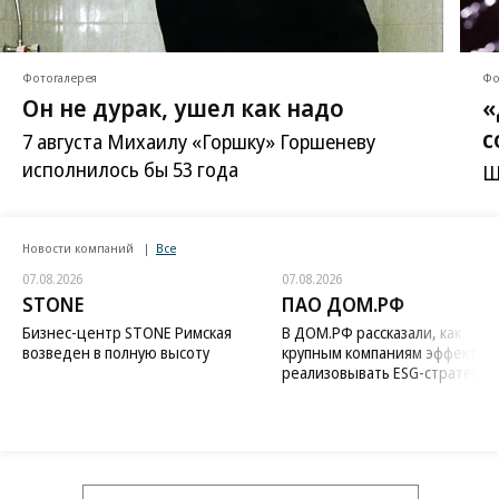
Фотогалерея
Фо
Он не дурак, ушел как надо
«
с
7 августа Михаилу «Горшку» Горшеневу
исполнилось бы 53 года
Ш
Новости компаний
Все
07.08.2026
07.08.2026
STONE
ПАО ДОМ.РФ
Бизнес-центр STONE Римская
В ДОМ.РФ рассказали, как
возведен в полную высоту
крупным компаниям эффектив
реализовывать ESG-стратегию