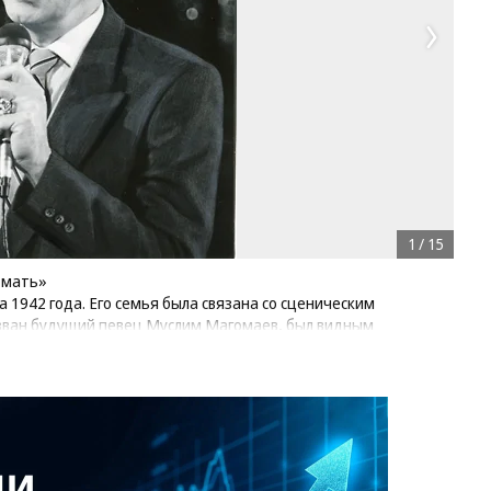
1
/
15
 мать»
а 1942 года. Его семья была связана со сценическим
назван будущий певец Муслим Магомаев, был видным
— художником-сценографом, мать — актрисой
мерсантъ