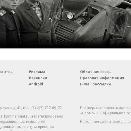
санте»
Реклама
Обратная связь
Вакансии
Правовая информация
Android
E-mail рассылки
реулок д. 41,
тел. +7 (495) 797-69-70.
Партнерские проекты/матери
«Промо» и «Официальное со
а: kommersant.ru) зарегистрировано
нформационных технологий
На kommersant.ru применяют
ционный номер и дата принятия