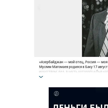
«Азербайджан — мой отец, Россия — моя
Муслим Магомаев родился в Баку 17 август
искусством: дед, в честь которого и был 
композитором, погибший на войне отец 
Фото: Фотоархив журнала «Огонёк» / Ком