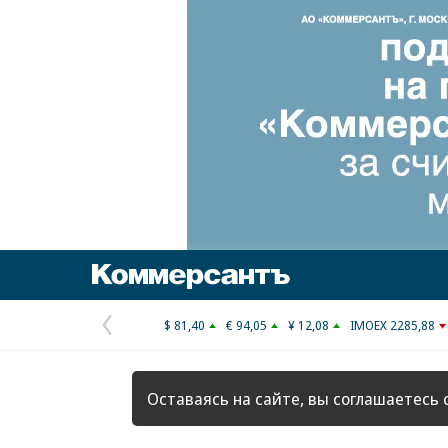
Коммерсантъ
$ 81,40
€ 94,05
¥ 12,08
IMOEX 2285,88
Предыдущая
страница
Оставаясь на сайте, вы соглашаетесь 