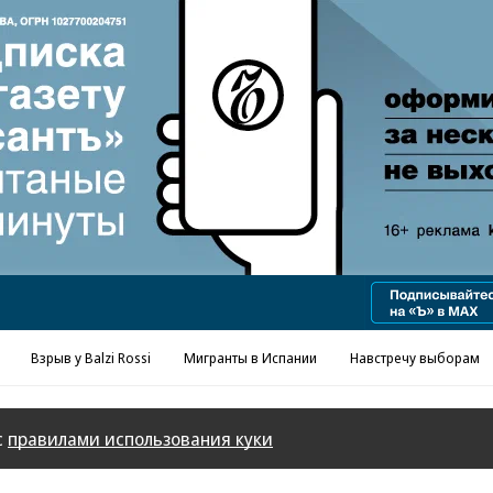
Реклама в «Ъ» www.kommersant.ru/ad
Взрыв у Balzi Rossi
Мигранты в Испании
Навстречу выборам
с
правилами использования куки