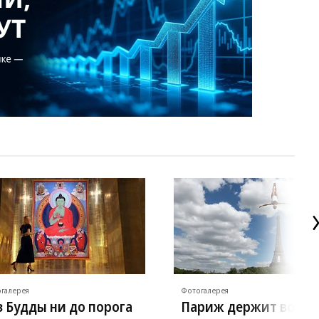
галерея
Фотогалерея
з Будды ни до порога
Париж держит волну