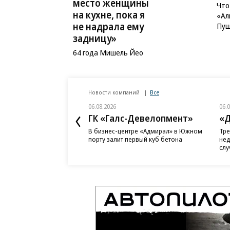
место женщины
Что
на кухне, пока я
«Ал
не надрала ему
Пуш
задницу»
64 года Мишель Йео
Новости компаний
Все
06.08.2026
06.
ГК «Галс-Девелопмент»
«Д
В бизнес-центре «Адмирал» в Южном
Тре
порту залит первый куб бетона
нед
слу