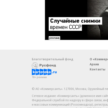
Благотворительный фонд
О «Коммер
Архив
Контакты
18+ реклама
© АО «Коммерсантъ». 127006, Москва, Оружейный пе
Сетевое издание «Коммерсантъ» (доменное имя сайт
Федеральной службой по надзору в сфере связи, и
и массовых коммуникаций (Роскомнадзор), регистра