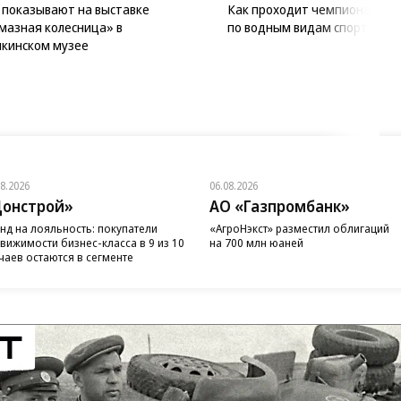
 показывают на выставке
Как проходит чемпионат Ев
мазная колесница» в
по водным видам спорта
кинском музее
08.2026
06.08.2026
онстрой»
АО «Газпромбанк»
нд на лояльность: покупатели
«АгроНэкст» разместил облигаций
вижимости бизнес-класса в 9 из 10
на 700 млн юаней
чаев остаются в сегменте