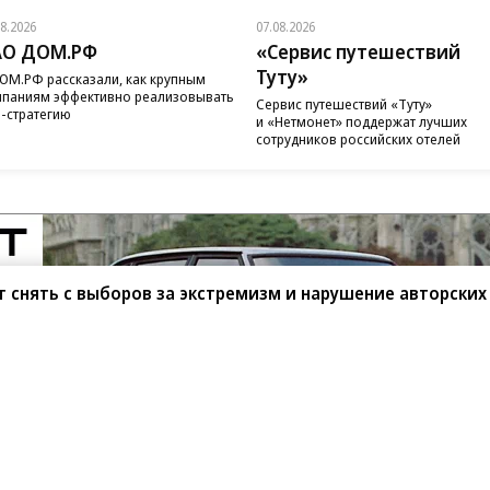
08.2026
07.08.2026
АО ДОМ.РФ
«Сервис путешествий
Туту»
ОМ.РФ рассказали, как крупным
паниям эффективно реализовывать
Сервис путешествий «Туту»
-стратегию
и «Нетмонет» поддержат лучших
сотрудников российских отелей
 снять с выборов за экстремизм и нарушение авторских