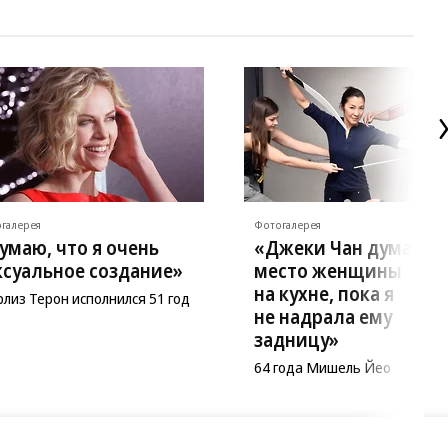
галерея
Фотогалерея
умаю, что я очень
«Джеки Чан думал, ч
ксуальное создание»
место женщины
на кухне, пока я
лиз Терон исполнился 51 год
не надрала ему
задницу»
64 года Мишель Йео