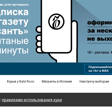
Реклама в «Ъ» www.kommersant.ru/ad
Взрыв у Balzi Rossi
Мигранты в Испании
Навстречу выборам
с
правилами использования куки