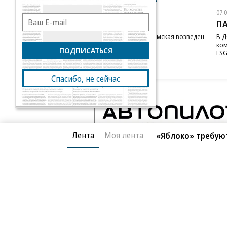
07.08.2026
07.
STONE
П
Бизнес-центр STONE Римская возведен
В Д
в полную высоту
ком
ПОДПИСАТЬСЯ
ESG
Спасибо, не сейчас
Лента
Моя лента
«Яблоко» требуют