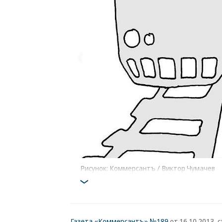
Рисунок: Коммерсантъ / Виктор Чумачев
Газета «Коммерсантъ» №189
от 16.10.2013, с