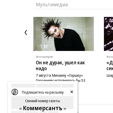
Мультимедиа
Фотогалерея
Фото
Он не дурак, ушел как
«Д
надо
се
7 августа Михаилу «Горшку»
Шар
Горшеневу исполнилось бы 53
года
Подпишитесь на рассылку
Свежий номер газеты
Коммерсантъ
Новости компаний
Все