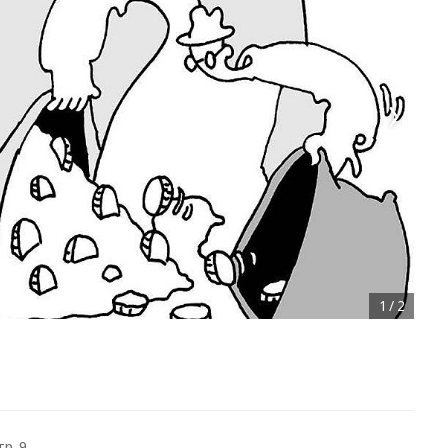
1
/
2
тр. 9