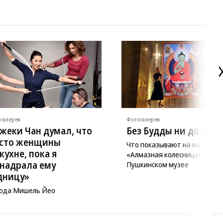
галерея
Фотогалерея
жеки Чан думал, что
Без Будды ни до поро
сто женщины
Что показывают на выставке
 кухне, пока я
«Алмазная колесница» в
 надрала ему
Пушкинском музее
дницу»
года Мишель Йео