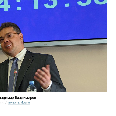
Владимир Владимиров
ева
/
купить фото