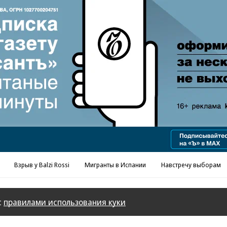
Реклама в «Ъ» www.kommersant.ru/ad
Взрыв у Balzi Rossi
Мигранты в Испании
Навстречу выборам
с
правилами использования куки