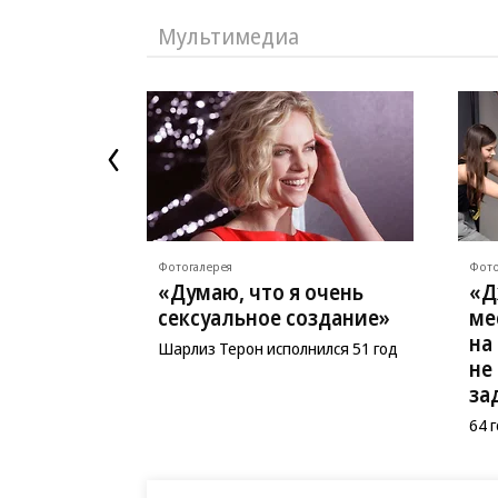
Мультимедиа
Фотогалерея
Фото
«Думаю, что я очень
«Д
сексуальное создание»
ме
на
Шарлиз Терон исполнился 51 год
не
за
64 