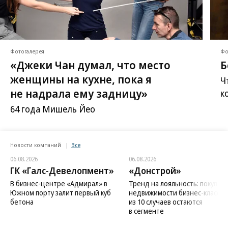
Фотогалерея
Фо
«Джеки Чан думал, что место
Б
женщины на кухне, пока я
Ч
не надрала ему задницу»
к
64 года Мишель Йео
Новости компаний
Все
06.08.2026
06.08.2026
ГК «Галс-Девелопмент»
«Донстрой»
В бизнес-центре «Адмирал» в
Тренд на лояльность: покупат
Южном порту залит первый куб
недвижимости бизнес-класса в
бетона
из 10 случаев остаются
в сегменте