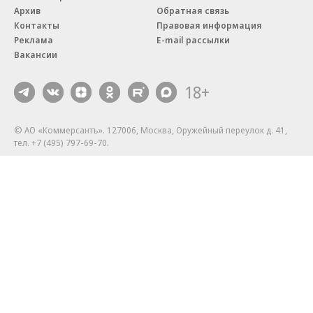
Архив
Обратная связь
Контакты
Правовая информация
Реклама
E-mail рассылки
Вакансии
18+
© АО «Коммерсантъ». 127006, Москва, Оружейный переулок д. 41,
тел. +7 (495) 797-69-70.
Сетевое издание «Коммерсантъ» (доменное имя сайта:
kommersant.ru) зарегистрировано Федеральной службой
по надзору в сфере связи, информационных технологий и массовых
коммуникаций (Роскомнадзор), регистрационный номер и дата
принятия решения о регистрации: серия
Эл № ФС77-76922
от 11 октября 2019 г.
Партнерские проекты/материалы, новости компаний, материалы
с пометкой «Промо» и «Официальное сообщение» опубликованы
на коммерческой основе.
На kommersant.ru применяются рекомендательные технологии.
Подробнее