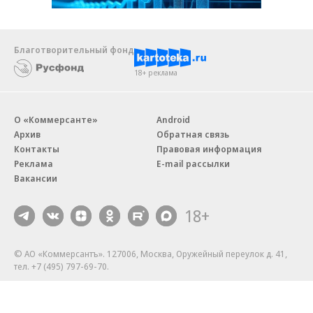
Благотворительный фонд
18+ реклама
О «Коммерсанте»
Android
Архив
Обратная связь
Контакты
Правовая информация
Реклама
E-mail рассылки
Вакансии
18+
© АО «Коммерсантъ». 127006, Москва, Оружейный переулок д. 41,
тел. +7 (495) 797-69-70.
Сетевое издание «Коммерсантъ» (доменное имя сайта:
kommersant.ru) зарегистрировано Федеральной службой
по надзору в сфере связи, информационных технологий и массовых