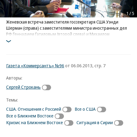
1
/
5
Женевская встреча заместителя госсекретаря США Уэнди
Шерман (справа) с заместителями министра иностранных дел
РФ Геннадием Гатиловым (второй слева) и Михаилом
Богдановым (третий слева) подтвердила: конференция по
Сирии откладывается в долгий ящик
Фото: UN INFORMATION SERVICE/AFP
Газета «Коммерсантъ» №96
от 06.06.2013, стр. 7
Авторы:
Сергей Строкань
Темы:
США. Отношения с Россией
Все о США
Все о Ближнем Востоке
Кризис на Ближнем Востоке
Ситуация в Сирии