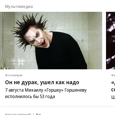
Мультимедиа
Фотогалерея
Фо
Он не дурак, ушел как надо
«
с
7 августа Михаилу «Горшку» Горшеневу
исполнилось бы 53 года
Ш
Новости компаний
Все