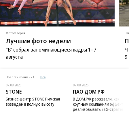
Фотогалерея
На
Лучшие фото недели
П
“Ъ” собрал запоминающиеся кадры 1–7
Ч
августа
9
Новости компаний
Все
07.08.2026
07.08.2026
STONE
ПАО ДОМ.РФ
Бизнес-центр STONE Римская
В ДОМ.РФ рассказали, как
возведен в полную высоту
крупным компаниям эффектив
реализовывать ESG-стратегию