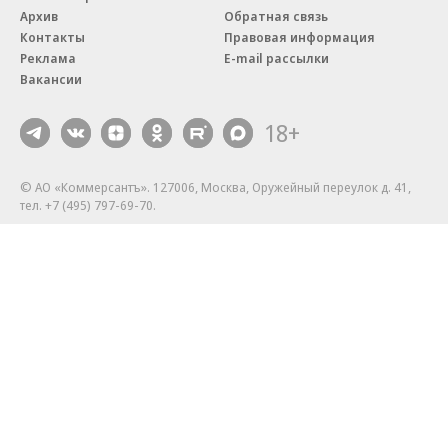
Архив
Обратная связь
Контакты
Правовая информация
Реклама
E-mail рассылки
Вакансии
18+
© АО «Коммерсантъ». 127006, Москва, Оружейный переулок д. 41,
тел. +7 (495) 797-69-70.
Сетевое издание «Коммерсантъ» (доменное имя сайта:
kommersant.ru) зарегистрировано Федеральной службой
по надзору в сфере связи, информационных технологий и массовых
коммуникаций (Роскомнадзор), регистрационный номер и дата
принятия решения о регистрации: серия
Эл № ФС77-76922
от 11 октября 2019 г.
Партнерские проекты/материалы, новости компаний, материалы
с пометкой «Промо» и «Официальное сообщение» опубликованы
на коммерческой основе.
На kommersant.ru применяются рекомендательные технологии.
Подробнее