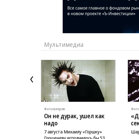
Мультимедиа
Фотогалерея
Фото
Он не дурак, ушел как
«Д
надо
се
7 августа Михаилу «Горшку»
Шар
Горшеневу исполнилось бы 53