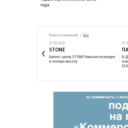
года
Новости компаний
Все
07.08.2026
07.
STONE
П
Бизнес-центр STONE Римская возведен
В Д
в полную высоту
ком
ESG