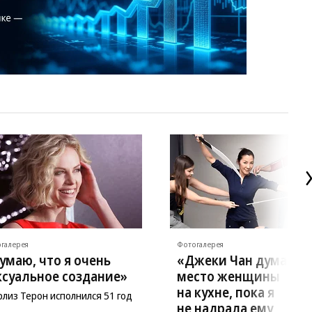
галерея
Фотогалерея
умаю, что я очень
«Джеки Чан думал, ч
ксуальное создание»
место женщины
на кухне, пока я
лиз Терон исполнился 51 год
не надрала ему