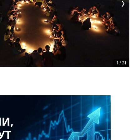
1
/
21