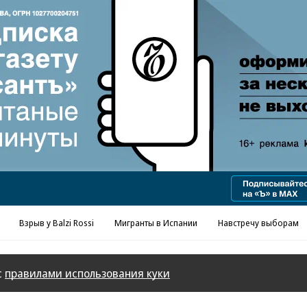
Реклама в «Ъ» www.kommersant.ru/ad
Взрыв у Balzi Rossi
Мигранты в Испании
Навстречу выборам
с
правилами использования куки