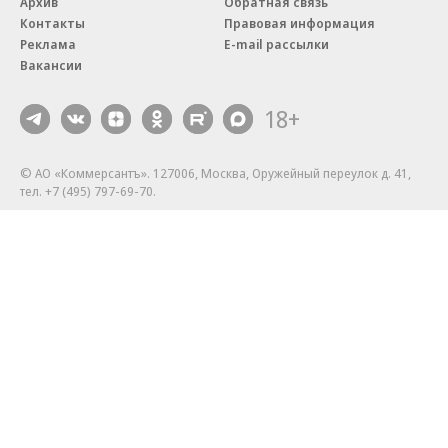
Архив
Обратная связь
Контакты
Правовая информация
Реклама
E-mail рассылки
Вакансии
18+
© АО «Коммерсантъ». 127006, Москва, Оружейный переулок д. 41,
тел. +7 (495) 797-69-70.
Сетевое издание «Коммерсантъ» (доменное имя сайта:
kommersant.ru) зарегистрировано Федеральной службой
по надзору в сфере связи, информационных технологий и массовых
коммуникаций (Роскомнадзор), регистрационный номер и дата
принятия решения о регистрации: серия
Эл № ФС77-76922
от 11 октября 2019 г.
Партнерские проекты/материалы, новости компаний, материалы
с пометкой «Промо» и «Официальное сообщение» опубликованы
на коммерческой основе.
На kommersant.ru применяются рекомендательные технологии.
Подробнее