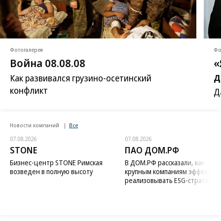
Фотогалерея
Фо
Война 08.08.08
«
д
Как развивался грузино-осетинский
конфликт
Д
Новости компаний
Все
07.08.2026
07.08.2026
STONE
ПАО ДОМ.РФ
Бизнес-центр STONE Римская
В ДОМ.РФ рассказали, как
возведен в полную высоту
крупным компаниям эффектив
реализовывать ESG-стратегию