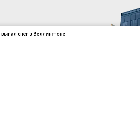
т выпал снег в Веллингтоне
санте»
Реклама
Обратная связь
Вакансии
Правовая информация
Android
E-mail рассылки
реулок д. 41,
тел. +7 (495) 797-69-70.
Партнерские проекты/матери