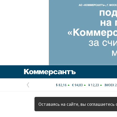
Коммерсантъ
$ 82,16
€ 94,83
¥ 12,23
IMOEX 2
Предыдущая
страница
Оставаясь на сайте, вы соглашаетесь 