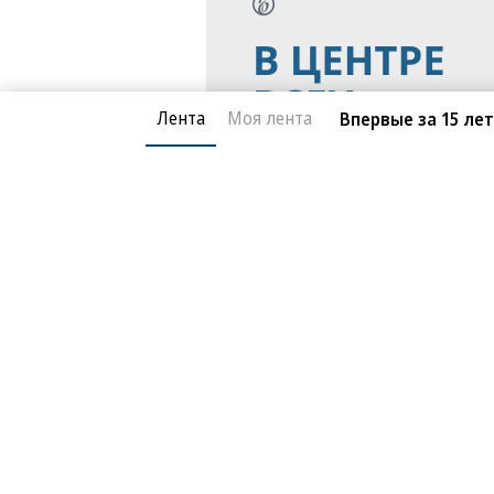
Лента
Моя лента
Впервые за 15 ле
Благотворительный фонд
О «Коммер
Архив
Контакты
18+ реклама
© АО «Коммерсантъ». 127006, Москва, Оружейный пе