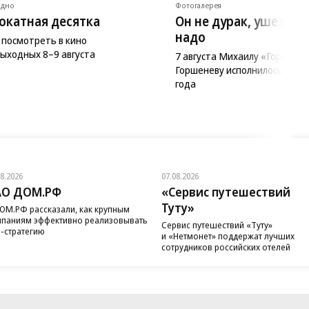
ядно
Фотогалерея
окатная десятка
Он не дурак, ушел ка
надо
 посмотреть в кино
выходных 8–9 августа
7 августа Михаилу «Горшку»
Горшеневу исполнилось бы 5
года
08.2026
07.08.2026
АО ДОМ.РФ
«Сервис путешествий
Туту»
ОМ.РФ рассказали, как крупным
паниям эффективно реализовывать
Сервис путешествий «Туту»
-стратегию
и «Нетмонет» поддержат лучших
сотрудников российских отелей