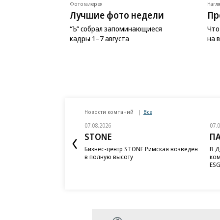
Фотогалерея
Нагл
Лучшие фото недели
Пр
“Ъ” собрал запоминающиеся
Что
кадры 1–7 августа
на 
Новости компаний
Все
07.08.2026
07.
STONE
П
Бизнес-центр STONE Римская возведен
В Д
в полную высоту
ком
ESG