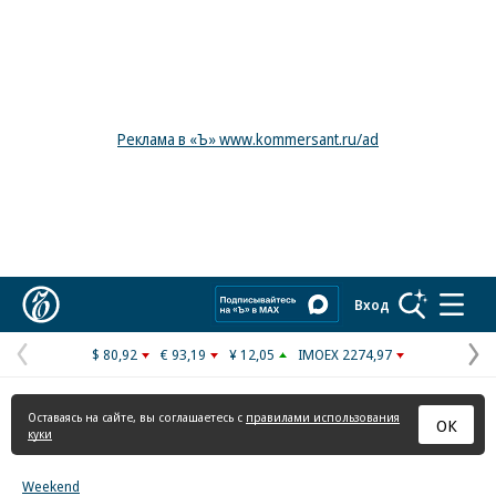
Реклама в «Ъ» www.kommersant.ru/ad
Коммерсантъ
Вход
$ 80,92
€ 93,19
¥ 12,05
IMOEX 2274,97
Предыдущая
С
страница
с
Оставаясь на сайте, вы соглашаетесь с
правилами использования
ОК
куки
Weekend