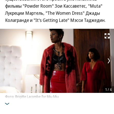
фильмы "Powder Room" Зои Кассаветес, "Muta"
Лукреции Мартель, "The Women Dress" Джады
Колагранде и "It's Getting Late" Мэсси Таджедин.
Развернуть на
1
/
4
Фото: Brigitte Lacombe for Miu Miu