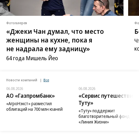
Фотогалерея
Фо
«Джеки Чан думал, что место
Б
женщины на кухне, пока я
Ч
не надрала ему задницу»
к
64 года Мишель Йео
Новости компаний
Все
06.08.2026
06.08.2026
АО «Газпромбанк»
«Сервис путешествий
Туту»
«АгроНэкст» разместил
облигаций на 700 млн юаней
«Туту» поддержит
благотворительный фонд
«Линия Жизни»