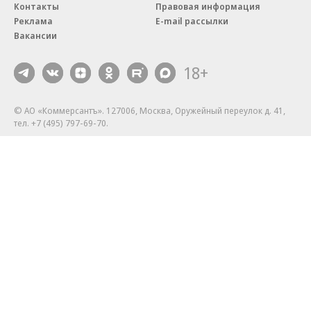
Контакты
Правовая информация
Реклама
E-mail рассылки
Вакансии
18+
© АО «Коммерсантъ». 127006, Москва, Оружейный переулок д. 41,
тел. +7 (495) 797-69-70.
Сетевое издание «Коммерсантъ» (доменное имя сайта:
kommersant.ru) зарегистрировано Федеральной службой
по надзору в сфере связи, информационных технологий и массовых
коммуникаций (Роскомнадзор), регистрационный номер и дата
принятия решения о регистрации: серия
Эл № ФС77-76922
от 11 октября 2019 г.
Партнерские проекты/материалы, новости компаний, материалы
с пометкой «Промо» и «Официальное сообщение» опубликованы
на коммерческой основе.
На kommersant.ru применяются рекомендательные технологии.
Подробнее