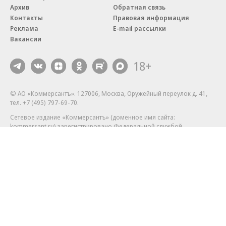
Архив
Обратная связь
Контакты
Правовая информация
Реклама
E-mail рассылки
Вакансии
18+
© АО «Коммерсантъ». 127006, Москва, Оружейный переулок д. 41,
тел. +7 (495) 797-69-70.
Сетевое издание «Коммерсантъ» (доменное имя сайта:
kommersant.ru) зарегистрировано Федеральной службой
по надзору в сфере связи, информационных технологий и массовых
коммуникаций (Роскомнадзор), регистрационный номер и дата
принятия решения о регистрации: серия
Эл № ФС77-76922
от 11 октября 2019 г.
Партнерские проекты/материалы, новости компаний, материалы
с пометкой «Промо» и «Официальное сообщение» опубликованы
на коммерческой основе.
На kommersant.ru применяются рекомендательные технологии.
Подробнее