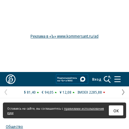
Реклама в «Ъ» www.kommersant.ru/ad
Коммерсантъ
Вход
$ 81,40
€ 94,05
¥ 12,08
IMOEX 2285,88
Предыдущая
С
страница
с
Оставаясь на сайте, вы соглашаетесь с
правилами использования
ОК
куки
Общество