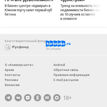
В бизнес-центре «Адмирал» в
Тренд на лояльность: покупат
Южном порту залит первый куб
недвижимости бизнес-класса в
бетона
из 10 случаев остаются
в сегменте
Благотворительный фонд
18+ реклама
О «Коммерсанте»
Android
Архив
Обратная связь
Контакты
Правовая информация
Реклама
E-mail рассылки
Вакансии
18+