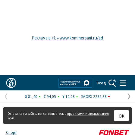
Реклама в «Ъ» www.kommersant.ru/ad
Коммерсантъ
Вход
$ 81,40
€ 94,05
¥ 12,08
IMOEX 2285,88
Предыдущая
С
страница
с
Оставаясь на сайте, вы соглашаетесь с
правилами использования
ОК
куки
Спорт