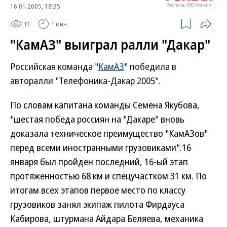
16.01.2005, 18:35
Реклама, ООО Фонкор
13
1 мин.
"КамАЗ" выиграл ралли "Дакар"
Российская команда "
КамАЗ
" победила в
авторалли "Телефоника-Дакар 2005".
По словам капитана команды Семена Якубова,
"шестая победа россиян на "Дакаре" вновь
доказала техническое преимущество "КамАЗов"
перед всеми иностранными грузовиками".
16
января был пройден последний, 16-ый этап
протяженностью 68 км и спецучастком 31 км. По
итогам всех этапов первое место по классу
грузовиков занял экипаж пилота Фирдауса
Кабирова, штурмана Айдара Беляева, механика