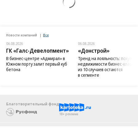
Новости компаний
Все
06.08.2026
06.08.2026
ГК «Галс-Девелопмент»
«Донстрой»
В бизнес-центре «Адмирал» в
Тренд на лояльность: покупат
Южном порту залит первый куб
недвижимости бизнес-класса в
бетона
из 10 случаев остаются
в сегменте
Благотворительный фонд
18+ реклама
О «Коммерсанте»
Android