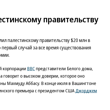
стинскому правительству
лил палестинскому правительству $20 млн в
 первый случай за все время существования
омии.
й корпорации
BBC
представители Белого дома,
а говорит о высоком доверии, которое оно
ны Махмуду Аббасу. В конце июля в Вашингтоне
тинского премьера с президентом США
Джорджем