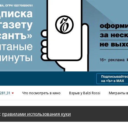
Реклама в «Ъ» www.kommersant.ru/ad
281,31
Что посмотреть в кино
Взрыв у Balzi Rossi
Мигранты в
с
правилами использования куки