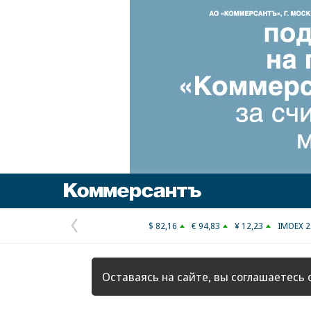
Коммерсантъ
$ 82,16
€ 94,83
¥ 12,23
IMOEX 2
Предыдущая
страница
Оставаясь на сайте, вы соглашаетесь 