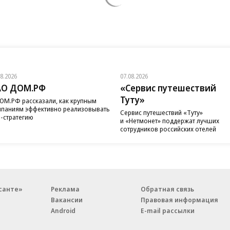
08.2026
07.08.2026
АО ДОМ.РФ
«Сервис путешествий
Туту»
ОМ.РФ рассказали, как крупным
паниям эффективно реализовывать
Сервис путешествий «Туту»
-стратегию
и «Нетмонет» поддержат лучших
сотрудников российских отелей
санте»
Реклама
Обратная связь
Вакансии
Правовая информация
Android
E-mail рассылки