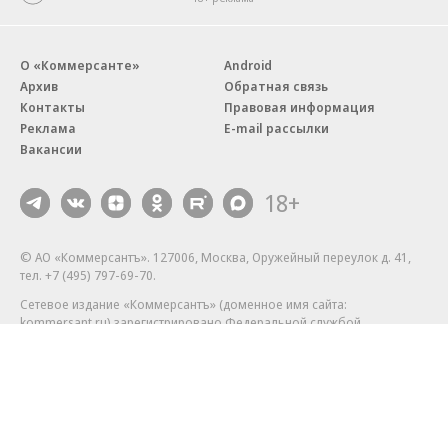
О «Коммерсанте»
Android
Архив
Обратная связь
Контакты
Правовая информация
Реклама
E-mail рассылки
Вакансии
18+
© АО «Коммерсантъ». 127006, Москва, Оружейный переулок д. 41,
тел. +7 (495) 797-69-70.
Сетевое издание «Коммерсантъ» (доменное имя сайта:
kommersant.ru) зарегистрировано Федеральной службой
по надзору в сфере связи, информационных технологий и массовых
коммуникаций (Роскомнадзор), регистрационный номер и дата
принятия решения о регистрации: серия
Эл № ФС77-76922
от 11 октября 2019 г.
Партнерские проекты/материалы, новости компаний, материалы
с пометкой «Промо» и «Официальное сообщение» опубликованы