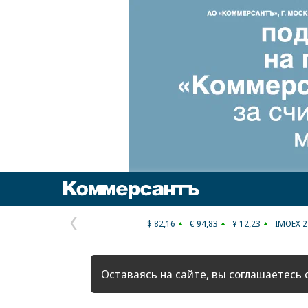
Коммерсантъ
$ 82,16
€ 94,83
¥ 12,23
IMOEX 2
Предыдущая
страница
Оставаясь на сайте, вы соглашаетесь 