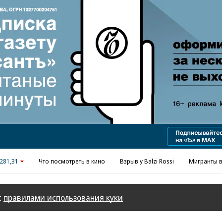
Реклама в «Ъ» www.kommersant.ru/ad
281,31
Что посмотреть в кино
Взрыв у Balzi Rossi
Мигранты в
с
правилами использования куки