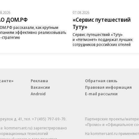
08.2026
07.08.2026
АО ДОМ.РФ
«Сервис путешествий
Туту»
ОМ.РФ рассказали, как крупным
паниям эффективно реализовывать
Сервис путешествий «Туту»
-стратегию
и «Нетмонет» поддержат лучших
сотрудников российских отелей
санте»
Реклама
Обратная связь
Вакансии
Правовая информация
Android
E-mail рассылки
реулок д. 41,
тел. +7 (495) 797-69-70.
Партнерские проекты/матери
«Промо» и «Официальное со
а: kommersant.ru) зарегистрировано
нформационных технологий
На kommersant.ru применяют