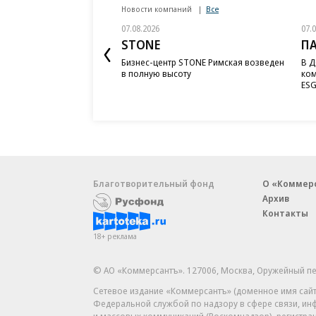
Новости компаний
Все
07.08.2026
07.
STONE
П
Бизнес-центр STONE Римская возведен
В Д
в полную высоту
ком
ESG
Благотворительный фонд
О «Коммер
Архив
Контакты
18+ реклама
© АО «Коммерсантъ». 127006, Москва, Оружейный пе
Сетевое издание «Коммерсантъ» (доменное имя сайт
Федеральной службой по надзору в сфере связи, и