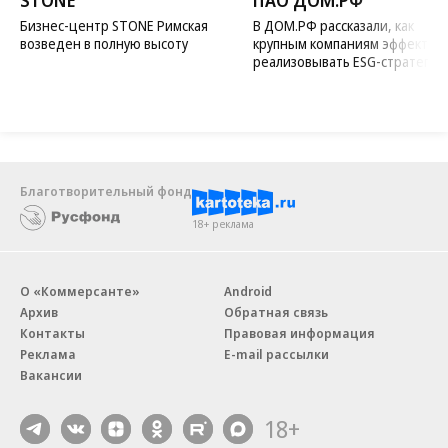
STONE
ПАО ДОМ.РФ
Бизнес-центр STONE Римская
В ДОМ.РФ рассказали, как
возведен в полную высоту
крупным компаниям эффектив
реализовывать ESG-стратегию
Благотворительный фонд
18+ реклама
О «Коммерсанте»
Android
Архив
Обратная связь
Контакты
Правовая информация
Реклама
E-mail рассылки
Вакансии
18+