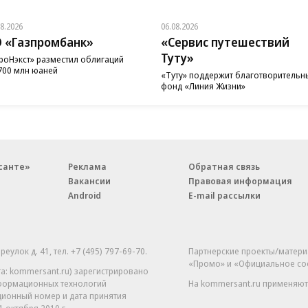
08.2026
06.08.2026
 «Газпромбанк»
«Сервис путешествий
Туту»
роНэкст» разместил облигаций
700 млн юаней
«Туту» поддержит благотворительн
фонд «Линия Жизни»
санте»
Реклама
Обратная связь
Вакансии
Правовая информация
Android
E-mail рассылки
реулок д. 41,
тел. +7 (495) 797-69-70.
Партнерские проекты/матери
«Промо» и «Официальное со
а: kommersant.ru) зарегистрировано
нформационных технологий
На kommersant.ru применяют
ционный номер и дата принятия