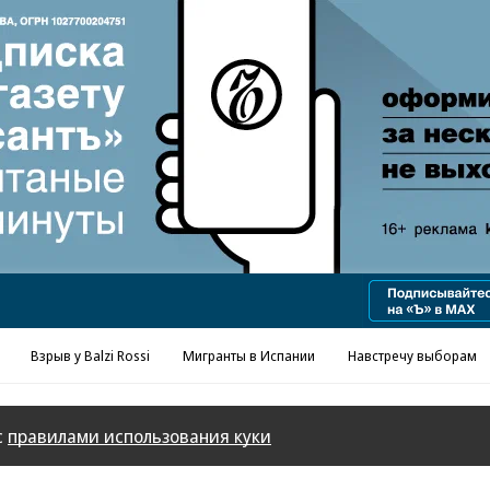
Реклама в «Ъ» www.kommersant.ru/ad
Взрыв у Balzi Rossi
Мигранты в Испании
Навстречу выборам
с
правилами использования куки