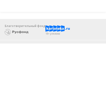
реализовывать ESG-стратегию
Благотворительный фонд
18+ реклама
О «Коммерсанте»
Android
Архив
Обратная связь
Контакты
Правовая информация
Реклама
E-mail рассылки
Вакансии
18+
© АО «Коммерсантъ». 127006, Москва, Оружейный переулок д. 41,